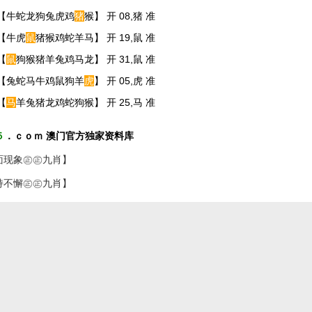
 :【牛蛇龙狗兔虎鸡
猪
猴】 开 08,猪 准
:【牛虎
鼠
猪猴鸡蛇羊马】 开 19,鼠 准
【
鼠
狗猴猪羊兔鸡马龙】 开 31,鼠 准
 :【兔蛇马牛鸡鼠狗羊
虎
】 开 05,虎 准
【
马
羊兔猪龙鸡蛇狗猴】 开 25,马 准
５
．ｃｏｍ 澳门官方独家资料库
表面现象㊣㊣九肖】
坚持不懈㊣㊣九肖】