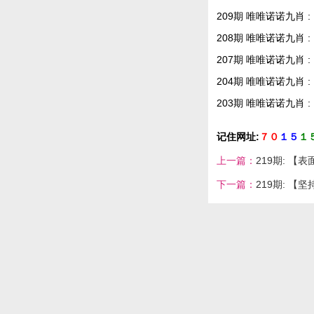
209期 唯唯诺诺九肖
208期 唯唯诺诺九肖 
207期 唯唯诺诺九肖 :
204期 唯唯诺诺九肖
203期 唯唯诺诺九肖 :
记住网址:
７０
１５
１
上一篇：
219期: 【
下一篇：
219期: 【