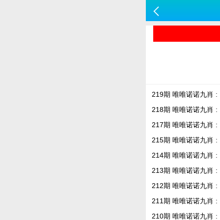
219期 唯唯诺诺九肖 
218期 唯唯诺诺九肖
217期 唯唯诺诺九肖 
215期 唯唯诺诺九肖 
214期 唯唯诺诺九肖
213期 唯唯诺诺九肖 
212期 唯唯诺诺九肖
211期 唯唯诺诺九肖 
210期 唯唯诺诺九肖 