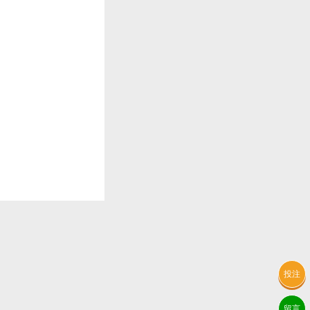
投注
留言