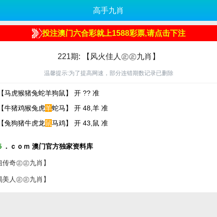
高手九肖
投注澳门六合彩就上1588彩票,请点击下注
221期: 【风火佳人㊣㊣九肖】
温馨提示:为了提高网速，部分连错期数记录已删除
:【马虎猴猪兔蛇羊狗鼠】 开 ?? 准
 :【牛猪鸡猴兔虎
羊
蛇马】 开 48,羊 准
 :【兔狗猪牛虎龙
鼠
马鸡】 开 43,鼠 准
５
．ｃｏｍ 澳门官方独家资料库
红姐传奇㊣㊣九肖】
蛇蝎美人㊣㊣九肖】