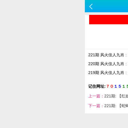
221期 风火佳人九肖 
220期 风火佳人九肖
219期 风火佳人九肖
记住网址:
７０
１５
１
上一篇：
221期: 【
下一篇：
221期: 【