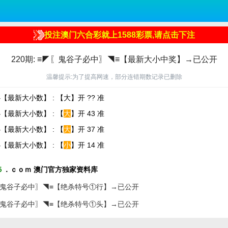
投注澳门六合彩就上1588彩票,请点击下注
220期: ≡◤〖鬼谷子必中〗◥≡【最新大小中奖】→已公开
温馨提示:为了提高网速，部分连错期数记录已删除
【最新大小数】 : 【大】开 ?? 准
【最新大小数】 : 【
大
】开 43 准
【最新大小数】 : 【
大
】开 37 准
【最新大小数】 : 【
小
】开 14 准
５
．ｃｏｍ 澳门官方独家资料库
≡◤〖鬼谷子必中〗◥≡【绝杀特号①行】→已公开
≡◤〖鬼谷子必中〗◥≡【绝杀特号①头】→已公开