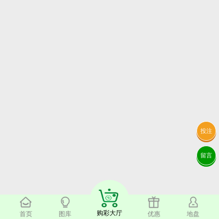
投注
留言
购彩大厅
首页
图库
优惠
地盘