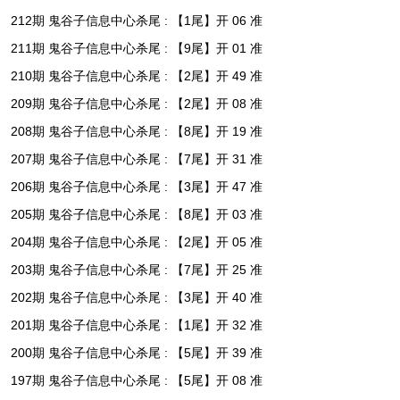
212期 鬼谷子信息中心杀尾 : 【1尾】开 06 准
211期 鬼谷子信息中心杀尾 : 【9尾】开 01 准
210期 鬼谷子信息中心杀尾 : 【2尾】开 49 准
209期 鬼谷子信息中心杀尾 : 【2尾】开 08 准
208期 鬼谷子信息中心杀尾 : 【8尾】开 19 准
207期 鬼谷子信息中心杀尾 : 【7尾】开 31 准
206期 鬼谷子信息中心杀尾 : 【3尾】开 47 准
205期 鬼谷子信息中心杀尾 : 【8尾】开 03 准
204期 鬼谷子信息中心杀尾 : 【2尾】开 05 准
203期 鬼谷子信息中心杀尾 : 【7尾】开 25 准
202期 鬼谷子信息中心杀尾 : 【3尾】开 40 准
201期 鬼谷子信息中心杀尾 : 【1尾】开 32 准
200期 鬼谷子信息中心杀尾 : 【5尾】开 39 准
197期 鬼谷子信息中心杀尾 : 【5尾】开 08 准