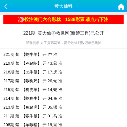
黃大仙料
投注澳门六合彩就上1588彩票,请点击下注
221期: 黄大仙㊣救世网(新禁三肖)已公开
温馨提示:为了提高网速，部分连错期数记录已删除
221期 禁 :【蛇牛羊】 开 ?? 准
219期 禁 :【鸡猪蛇】 开 43,鼠 准
218期 禁 :【龙牛鼠】 开 17,虎 准
217期 禁 :【猴狗鸡】 开 26,蛇 准
215期 禁 :【狗虎羊】 开 14,蛇 准
214期 禁 :【蛇狗牛】 开 04,兔 准
213期 禁 :【兔猪虎】 开 35,猴 准
211期 禁 :【猴牛鼠】 开 01,马 准
208期 禁 :【羊猴猪】 开 19,鼠 准