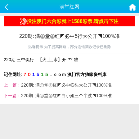
满堂红网
投注澳门六合彩就上1588彩票,请点击下注
220期: 满㊣堂㊣红◤必中5行大公开◥100%准
温馨提示:为了提高网速，部分连错期数记录已删除
220期 三中奖行 : 【火,土,水】开 ?? 准
记住网址:
７０
１５
１５
．ｃｏｍ 澳门官方独家资料库
上一篇：
220期: 满㊣堂㊣红◤必中③头大公开◥100%准
下一篇：
220期: 满㊣堂㊣红◤白小姐三个半波◥100%准