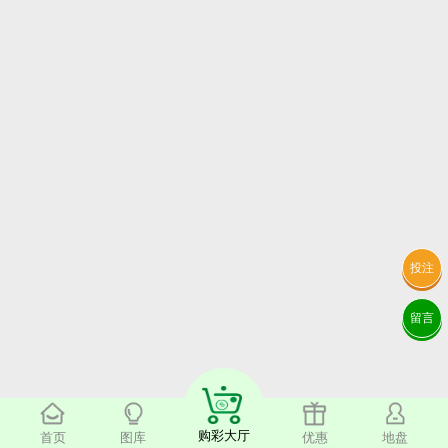
投注
留言
购彩大厅
首页
图库
优惠
地盘