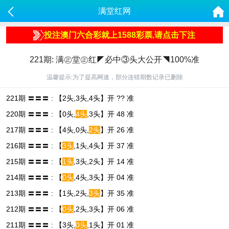
满堂红网
投注澳门六合彩就上1588彩票,请点击下注
221期: 满㊣堂㊣红◤必中③头大公开◥100%准
温馨提示:为了提高网速，部分连错期数记录已删除
221期 〓〓〓 : 【2头,3头,4头】开 ?? 准
220期 〓〓〓 : 【0头,
4头
,3头】开 48 准
217期 〓〓〓 : 【4头,0头,
2头
】开 26 准
216期 〓〓〓 : 【
3头
,1头,4头】开 37 准
215期 〓〓〓 : 【
1头
,3头,2头】开 14 准
214期 〓〓〓 : 【
0头
,4头,3头】开 04 准
213期 〓〓〓 : 【1头,2头,
3头
】开 35 准
212期 〓〓〓 : 【
0头
,2头,3头】开 06 准
211期 〓〓〓 : 【3头,
0头
,1头】开 01 准