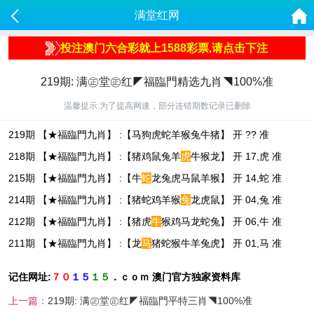
满堂红网
投注澳门六合彩就上1588彩票,请点击下注
219期: 满㊣堂㊣红◤福臨門精选九肖◥100%准
温馨提示:为了提高网速，部分连错期数记录已删除
219期 【★福臨門九肖】 :【马狗虎蛇羊猴兔牛猪】 开 ?? 准
218期 【★福臨門九肖】 :【猪鸡鼠兔羊
虎
牛猴龙】 开 17,虎 准
215期 【★福臨門九肖】 :【牛
蛇
龙兔虎马鼠羊猴】 开 14,蛇 准
214期 【★福臨門九肖】 :【猪蛇鸡羊猴
兔
龙虎鼠】 开 04,兔 准
212期 【★福臨門九肖】 :【猪虎
牛
猴鸡马龙蛇兔】 开 06,牛 准
211期 【★福臨門九肖】 :【龙
马
猪蛇猴牛羊兔虎】 开 01,马 准
记住网址:
７０
１５
１５
．ｃｏｍ 澳门官方独家资料库
上一篇：
219期: 满㊣堂㊣红◤福臨門平特三肖◥100%准