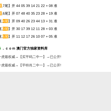
尾
,7尾】开 44 05 39 14 21 22 + 08 准
尾
,6尾】开 07 48 40 35 23 28 + 19 准
尾,
4尾
】开 09 40 26 23 44 13 + 31 准
尾,
0尾
】开 30 17 39 12 11 28 + 03 准
尾,
6尾
】开 11 12 17 26 10 07 + 05 准
５
．ｃｏｍ 澳门官方独家资料库
广东十虎最权威→【买平码二中一】→已公开!
广东十虎最权威→【平特肖二中一】→已公开!