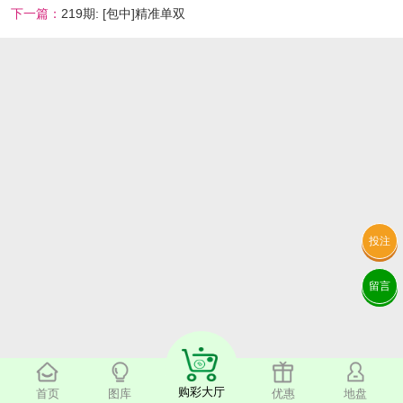
下一篇：
219期: [包中]精准单双
投注
留言
购彩大厅
首页
图库
优惠
地盘