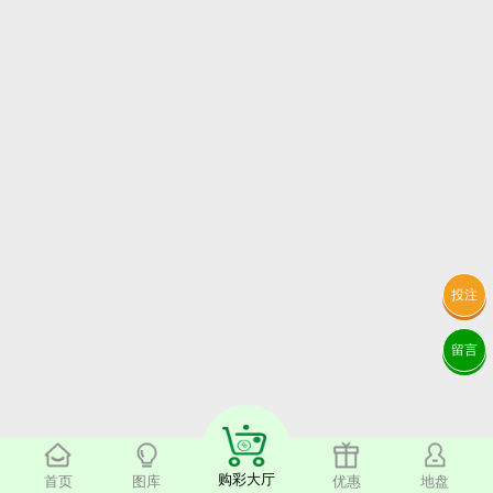
投注
留言
购彩大厅
首页
图库
优惠
地盘