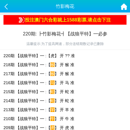
竹影梅花
投注澳门六合彩就上1588彩票,请点击下注
220期: ┣竹影梅花┫【战狼平特】━必参
温馨提示:为了提高网速，部分连错期数记录已删除
220期 【战狼平特】━ :【虎】 开 ?? 准
218期 【战狼平特】━ :【
猴
】 开 猴 准
217期 【战狼平特】━ :【
猴
】 开 猴 准
216期 【战狼平特】━ :【
马
】 开 马 准
215期 【战狼平特】━ :【
蛇
】 开 蛇 准
214期 【战狼平特】━ :【
蛇
】 开 蛇 准
213期 【战狼平特】━ :【
羊
】 开 羊 准
210期 【战狼平特】━ :【
牛
】 开 牛 准
209期 【战狼平特】━ :【
虎
】 开 虎 准