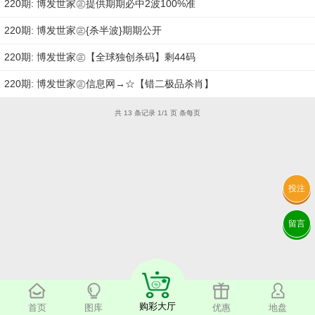
220期: 博发世家㊣提供期期必中2波100%准
220期: 博发世家㊣{杀半波}期期公开
220期: 博发世家㊣【全球独创杀码】剩44码
220期: 博发世家㊣信息网→☆【错二极品杀肖】
共 13 条记录 1/1 页 条每页
投注
留言
购彩大厅
首页
图库
优惠
地盘