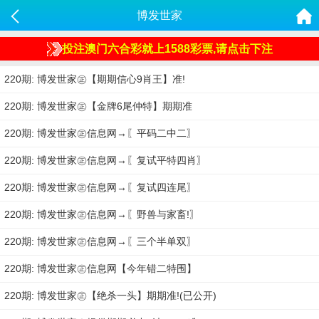
博发世家
投注澳门六合彩就上1588彩票,请点击下注
220期: 博发世家㊣【期期信心9肖王】准!
220期: 博发世家㊣【金牌6尾仲特】期期准
220期: 博发世家㊣信息网→〖平码二中二〗
220期: 博发世家㊣信息网→〖复试平特四肖〗
220期: 博发世家㊣信息网→〖复试四连尾〗
220期: 博发世家㊣信息网→〖野兽与家畜!〗
220期: 博发世家㊣信息网→〖三个半单双〗
220期: 博发世家㊣信息网【今年错二特围】
220期: 博发世家㊣【绝杀一头】期期准!(已公开)