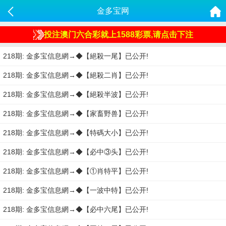
金多宝网
投注澳门六合彩就上1588彩票,请点击下注
218期: 金多宝信息網→◆【絕殺一尾】已公开!
218期: 金多宝信息網→◆【絕殺二肖】已公开!
218期: 金多宝信息網→◆【絕殺半波】已公开!
218期: 金多宝信息網→◆【家畜野兽】已公开!
218期: 金多宝信息網→◆【特碼大小】已公开!
218期: 金多宝信息網→◆【必中③头】已公开!
218期: 金多宝信息網→◆【①肖特平】已公开!
218期: 金多宝信息網→◆【一波中特】已公开!
218期: 金多宝信息網→◆【必中六尾】已公开!