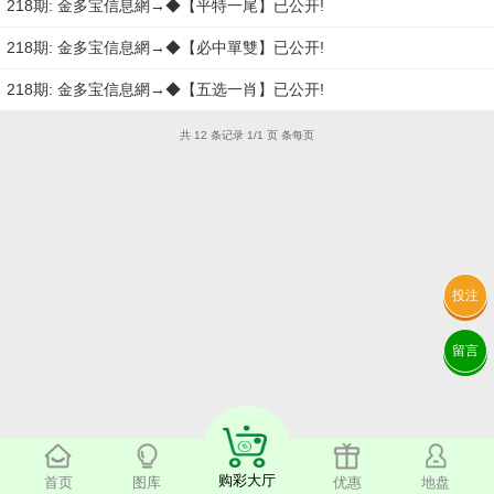
218期: 金多宝信息網→◆【平特一尾】已公开!
218期: 金多宝信息網→◆【必中單雙】已公开!
218期: 金多宝信息網→◆【五选一肖】已公开!
共 12 条记录 1/1 页 条每页
投注
留言
购彩大厅
首页
图库
优惠
地盘