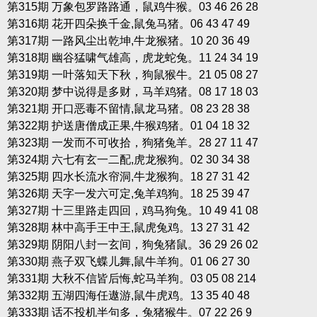
第315期 万象包罗路路通，鼠鸡牛猴。03 46 26 28
第316期 花开四朵换千金,鼠兔马猪。06 43 47 49
第317期 一路风尘出乾坤,牛龙猴猪。10 20 36 49
第318期 幽谷猛啸气雄高，虎龙蛇兔。11 24 34 19
第319期 一叶落知天下秋，狗鼠猴牛。21 05 08 27
第320期 梦中说得是多财，马羊鸡猪。08 17 18 03
第321期 开口恶毒不留情,鼠龙马猪。08 23 28 38
第322期 护送唐僧成正果,牛猴鸡猪。01 04 18 32
第323期 一发而不可收拾，狗猪兔羊。28 27 11 47
第324期 六七有玄一二配,虎龙猴狗。02 30 34 38
第325期 四水长流水帘洞,牛龙猴狗。18 27 31 42
第326期 天字一发六可定,兔羊鸡狗。18 25 39 47
第327期 十三里路走四回，鸡马狗兔。10 49 41 08
第328期 林中高手王中王,鼠虎兔鸡。13 27 31 42
第329期 阴阳八封一玄间，狗兔猪鼠。36 29 26 02
第330期 燕子双飞蝶儿舞,鼠牛羊狗。01 06 27 30
第331期 大秋不信皆后悔,蛇马羊狗。03 05 08 214
第332期 五湖四海任遨游,鼠牛虎鸡。13 35 40 48
第333期 话不投机半句多，兔猪猴牛。07 22 26 9