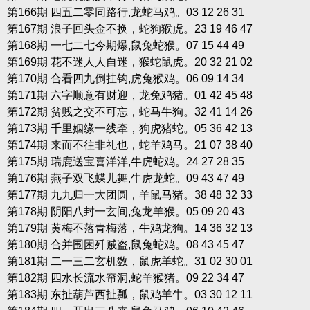
第166期 四五二零同路行,龙蛇马鸡。03 12 26 31
第167期 浪子回头金不换，蛇狗猴虎。23 19 46 47
第168期 一七二七今期爆,鼠兔蛇猴。07 15 44 49
第169期 花不迷人人自迷，猴蛇鼠虎。20 32 21 02
第170期 合看四九倒挂钩,虎兔猴鸡。06 09 14 34
第171期 六字顺意有财迎，龙兔鸡猪。01 42 45 48
第172期 贫贱之交不可忘，蛇马牛狗。32 41 14 26
第173期 千里姻缘一线牵，狗虎猪蛇。05 36 42 13
第174期 来而不往非礼也，蛇羊鸡马。21 07 38 40
第175期 瑞鹿送宝喜洋洋,牛虎蛇鸡。24 27 28 35
第176期 燕子双飞蝶儿舞,牛虎龙蛇。09 43 47 49
第177期 九九归一大团圆，羊鼠马猪。38 48 32 33
第178期 阴阳八封一玄间,兔龙羊猴。05 09 20 43
第179期 黄梅不落青梅落，牛鸡龙狗。14 36 32 13
第180期 合并围困歼贼盗,鼠兔蛇鸡。08 43 45 47
第181期 二一三二玄机数，鼠虎羊蛇。31 02 30 01
第182期 四水长流水帘洞,蛇羊猴猪。09 22 34 47
第183期 东扯葫芦西扯瓢，鼠鸡羊牛。03 30 12 11