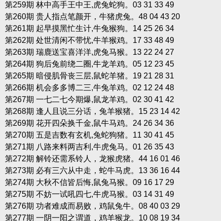
第259期 林中高手王中王,虎兔蛇狗。03 31 33 49
第260期 贵人指点笔颜开，牛猪虎兔。48 04 43 20
第261期 起早摸黑忙生计,牛兔猴狗。14 25 26 34
第262期 处世清闲不带忧,牛羊猴鸡。17 33 48 49
第263期 瑞鹿送宝喜洋洋,虎兔马猴。13 22 24 27
第264期 狗后兔前绕二圈,牛龙羊鸡。05 12 23 45
第265期 暗侵肌骨丧三层,鼠蛇羊猪。19 21 28 31
第266期 机会多多博二三,牛兔羊鸡。02 12 24 48
第267期 一七二七今期爆,鼠龙羊鸡。02 30 41 42
第268期 逢人且说三分话，兔羊猴猪。15 23 14 42
第269期 花开四朵换千金,鼠牛马鸡。24 26 34 36
第270期 五是吉数有玄机,兔蛇狗猪。11 30 41 45
第271期 八路来料两吉利,牛虎兔马。01 26 35 43
第272期 解铃还需系铃人，龙猴虎猪。44 16 01 46
第273期 必有三六从中走，蛇牛马虎。13 36 16 44
第274期 大秋不信皆后悔,鼠兔马猴。09 16 17 29
第275期 不妨一试吼四七,牛虎马猴。03 14 31 49
第276期 功者难成而易败，鸡鼠兔牛。08 40 03 29
第277期 一阴一阳之谓道，鸡羊猴龙。10 08 19 34