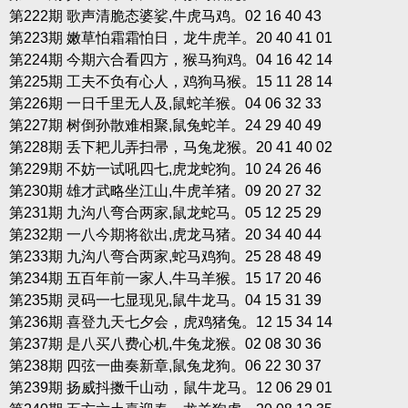
第222期 歌声清脆态婆娑,牛虎马鸡。02 16 40 43
第223期 嫩草怕霜霜怕日，龙牛虎羊。20 40 41 01
第224期 今期六合看四方，猴马狗鸡。04 16 42 14
第225期 工夫不负有心人，鸡狗马猴。15 11 28 14
第226期 一日千里无人及,鼠蛇羊猴。04 06 32 33
第227期 树倒孙散难相聚,鼠兔蛇羊。24 29 40 49
第228期 丢下耙儿弄扫帚，马兔龙猴。20 41 40 02
第229期 不妨一试吼四七,虎龙蛇狗。10 24 26 46
第230期 雄才武略坐江山,牛虎羊猪。09 20 27 32
第231期 九沟八弯合两家,鼠龙蛇马。05 12 25 29
第232期 一八今期将欲出,虎龙马猪。20 34 40 44
第233期 九沟八弯合两家,蛇马鸡狗。25 28 48 49
第234期 五百年前一家人,牛马羊猴。15 17 20 46
第235期 灵码一七显现见,鼠牛龙马。04 15 31 39
第236期 喜登九天七夕会，虎鸡猪兔。12 15 34 14
第237期 是八买八费心机,牛兔龙猴。02 08 30 36
第238期 四弦一曲奏新章,鼠兔龙狗。06 22 30 37
第239期 扬威抖擞千山动，鼠牛龙马。12 06 29 01