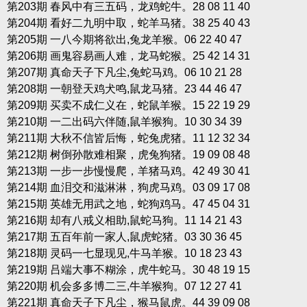
第203期 春风中有三五码，龙鸡蛇牛。28 08 11 40
第204期 看好二九明中取，蛇羊马猪。38 25 40 43
第205期 一八今期将欲出,兔龙羊猴。06 22 40 47
第206期 画鬼容易画人难，龙马蛇猴。25 42 14 31
第207期 真命天子下凡尘,兔蛇马鸡。06 10 21 28
第208期 一朝登天鸡犬鸣,鼠龙马猪。23 44 46 47
第209期 买卖不成仁义在，蛇鼠羊猴。15 22 19 29
第210期 一二出码六伴随,鼠羊猴狗。10 30 34 39
第211期 大秋不信皆后悔，蛇兔虎猪。11 12 32 34
第212期 树倒孙散难相聚，虎兔狗猪。19 09 08 48
第213期 一步一步慢慢爬，羊猪马鸡。42 49 30 41
第214期 血泪交和滋淋淋，狗虎马鸡。03 09 17 08
第215期 英雄无用武之地，蛇狗鸡马。47 45 04 31
第216期 却有八戒义相助,鼠蛇马狗。11 14 21 43
第217期 五百年前一家人,鼠虎蛇猪。03 30 36 45
第218期 灵码一七显现见,牛马羊猴。10 18 23 43
第219期 吕端大事不糊涂，虎牛蛇马。30 48 19 15
第220期 机会多多博二三,牛羊猴狗。07 12 27 41
第221期 真命天子下凡尘，猴马鼠虎。44 39 09 08