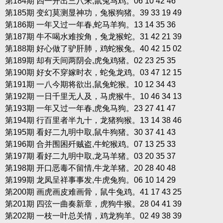
第184期 四一开出三八来,鼠兔马鸡。06 10 42 46
第185期 变幻莫测显神功，兔猴狗猪。39 33 19 49
第186期 一年又过一年春,蛇马羊狗。13 14 35 36
第187期 牛不喝水难按角，兔龙猴蛇。31 42 21 39
第188期 好心做了驴肝肺，鸡蛇猴兔。40 42 15 02
第189期 却有天间两阴会,虎兔鸡猪。02 23 25 35
第190期 好女不穿嫁时衣，蛇兔龙鸡。03 47 12 15
第191期 一八今期将欲出,鼠兔蛇猴。10 12 34 43
第192期 一日千里无人及，马虎猴牛。10 46 34 13
第193期 一年又过一年春,虎兔马狗。23 27 41 47
第194期 行百里者半九十，龙猪狗猴。13 14 38 46
第195期 看好二九明中取,鼠牛狗猪。30 37 41 43
第196期 合并围困歼贼盗,牛蛇猴鸡。07 13 25 33
第197期 看好二九明中取,龙马羊猪。03 20 35 37
第198期 开口恶毒不留情,牛龙羊猪。20 28 40 48
第199期 龙凤呈祥事事发,牛虎兔狗。06 10 14 29
第200期 画虎画皮难画骨，鼠牛兔鸡。41 17 43 25
第201期 四弦一曲奏新章，虎狗牛猴。28 04 41 39
第202期 一枝一叶总关情，鸡龙狗羊。02 49 38 39