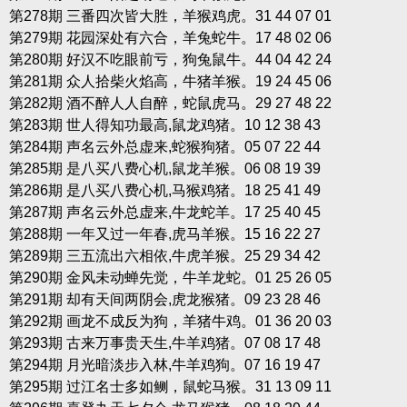
第278期 三番四次皆大胜，羊猴鸡虎。31 44 07 01
第279期 花园深处有六合，羊兔蛇牛。17 48 02 06
第280期 好汉不吃眼前亏，狗兔鼠牛。44 04 42 24
第281期 众人拾柴火焰高，牛猪羊猴。19 24 45 06
第282期 酒不醉人人自醉，蛇鼠虎马。29 27 48 22
第283期 世人得知功最高,鼠龙鸡猪。10 12 38 43
第284期 声名云外总虚来,蛇猴狗猪。05 07 22 44
第285期 是八买八费心机,鼠龙羊猴。06 08 19 39
第286期 是八买八费心机,马猴鸡猪。18 25 41 49
第287期 声名云外总虚来,牛龙蛇羊。17 25 40 45
第288期 一年又过一年春,虎马羊猴。15 16 22 27
第289期 三五流出六相依,牛虎羊猴。25 29 34 42
第290期 金风未动蝉先觉，牛羊龙蛇。01 25 26 05
第291期 却有天间两阴会,虎龙猴猪。09 23 28 46
第292期 画龙不成反为狗，羊猪牛鸡。01 36 20 03
第293期 古来万事贵天生,牛羊鸡猪。07 08 17 48
第294期 月光暗淡步入林,牛羊鸡狗。07 16 19 47
第295期 过江名士多如鲗，鼠蛇马猴。31 13 09 11