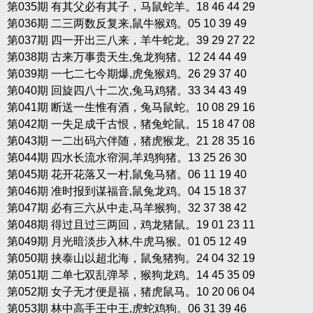
第035期 有其父必有其子，马鼠蛇羊。18 46 44 29
第036期 二三两数反复来,鼠牛猴鸡。05 10 39 49
第037期 四一开出三八来，羊牛蛇龙。39 29 27 22
第038期 古来万事贵天生,兔龙狗猪。12 24 44 49
第039期 一七二七今期爆,虎兔猴鸡。26 29 37 40
第040期 回旋四八十二次,兔马鸡猪。33 34 43 49
第041期 断送一生惟有酒，兔马鼠蛇。10 08 29 16
第042期 一失足成千古恨，猪兔蛇鼠。15 18 47 08
第043期 一二出码六伴随，猪虎猴龙。21 28 35 16
第044期 四水长流水帘洞,羊鸡狗猪。13 25 26 30
第045期 花开花落又一村,鼠兔马猪。06 11 19 40
第046期 准时报到谋福音,鼠兔龙鸡。04 15 18 37
第047期 必有三六从中走,马羊猴狗。32 37 38 42
第048期 得过且过三两回，鸡龙猪鼠。19 01 23 11
第049期 月光暗淡步入林,牛虎马猴。01 05 12 49
第050期 挟泰山以超北海，鼠兔猪狗。24 04 32 19
第051期 二单七双乱弹琴，猴狗龙鸡。14 45 35 09
第052期 女子无才便是福，猪虎鼠马。10 20 06 04
第053期 林中高手王中王,虎蛇鸡狗。06 31 39 46