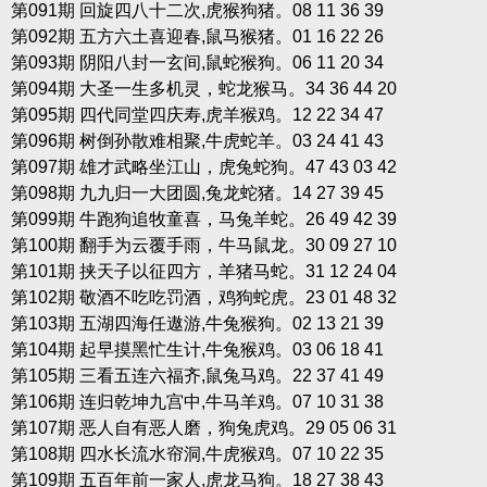
第091期 回旋四八十二次,虎猴狗猪。08 11 36 39
第092期 五方六土喜迎春,鼠马猴猪。01 16 22 26
第093期 阴阳八封一玄间,鼠蛇猴狗。06 11 20 34
第094期 大圣一生多机灵，蛇龙猴马。34 36 44 20
第095期 四代同堂四庆寿,虎羊猴鸡。12 22 34 47
第096期 树倒孙散难相聚,牛虎蛇羊。03 24 41 43
第097期 雄才武略坐江山，虎兔蛇狗。47 43 03 42
第098期 九九归一大团圆,兔龙蛇猪。14 27 39 45
第099期 牛跑狗追牧童喜，马兔羊蛇。26 49 42 39
第100期 翻手为云覆手雨，牛马鼠龙。30 09 27 10
第101期 挟天子以征四方，羊猪马蛇。31 12 24 04
第102期 敬酒不吃吃罚酒，鸡狗蛇虎。23 01 48 32
第103期 五湖四海任遨游,牛兔猴狗。02 13 21 39
第104期 起早摸黑忙生计,牛兔猴鸡。03 06 18 41
第105期 三看五连六福齐,鼠兔马鸡。22 37 41 49
第106期 连归乾坤九宫中,牛马羊鸡。07 10 31 38
第107期 恶人自有恶人磨，狗兔虎鸡。29 05 06 31
第108期 四水长流水帘洞,牛虎猴鸡。07 10 22 35
第109期 五百年前一家人,虎龙马狗。18 27 38 43