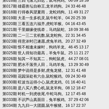
第016期 三四飞落九归迟，鼠马狗鸡。06 09 18 39
第017期 雄霸兽坛自称王,龙羊鸡狗。24 33 46 48
第018期 行得春风望夏雨，龙蛇鸡狗。11 49 31 27
第019期 大圣一生多机灵,鼠牛蛇羊。04 20 25 39
第020期 三看五连六福齐,虎蛇羊猴。04 16 43 45
第021期 千里姻缘使线牵，马鸡鼠蛇。18 09 38 46
第022期 二一三二玄机数,鼠龙蛇狗。22 31 34 45
第023期 得意浓时已遂愿,虎兔羊鸡。20 27 32 49
第024期 恨不相逢未嫁时，狗鸡羊龙。46 45 13 17
第025期 世人得知功最高，羊兔牛鼠。25 11 21 27
第026期 知其一不知其二，狗蛇鼠虎。44 27 08 01
第027期 肥水不落旁人田，马鸡羊兔。13 29 30 49
第028期 梦中说得是多财,虎兔龙猪。12 31 41 48
第029期 花园深处有六合,鼠蛇猴鸡。09 24 30 49
第030期 旺波当运得小心,鼠虎龙鸡。01 16 40 41
第031期 是八买八费心机,鼠龙羊狗。08 12 18 47
第032期 时机一到虎收尾,牛蛇马狗。12 17 45 48
第033期 不识芦山真面目，兔羊猴鸡。37 29 42 06
第034期 九九归一大团圆,鼠牛猴猪。16 17 22 37