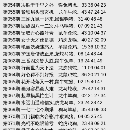
第054期 决胜于千里之外，猴兔猪虎。33 36 04 23
第055期 紧锁眉头想玄机，龙羊牛蛇。43 47 24 14
第056期 三蛇九鼠一起来,鼠猴狗猪。31 40 46 48
第057期 回旋四八十二次,牛马猴猪。07 09 21 43
第058期 留取丹心照汗青，鼠羊兔蛇。43 10 04 37
第059期 女子无才便是德，鸡虎龙猴。40 27 32 09
第060期 艳丽妖娆迷惑人，羊鼠兔鸡。15 36 10 32
第061期 护送唐僧成正果,龙蛇马猪。08 14 43 44
第062期 三番四次皆大胜,鼠牛兔羊。13 24 41 49
第063期 行而世为天下法，龙虎狗蛇。11 09 04 01
第064期 好心得不到好报，龙鼠鸡蛇。36 20 21 10
第065期 花开花落又一村,鼠牛蛇猴。02 15 40 47
第066期 画鬼容易画人难，龙马蛇猴。25 42 14 31
第067期 起早摸黑忙生计，龙牛羊狗。02 21 27 34
第068期 水远山遥难信实,虎龙马羊。23 24 28 42
第069期 一七二七今期爆，狗马羊猪。35 43 08 33
第070期 五门福临六合彩,牛猴鸡猪。04 05 25 45
第071期 光棍不吃眼前亏，蛇虎鸡狗。23 48 09 21