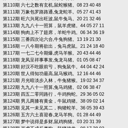
第110期 六七之数有玄机,鼠蛇猴猪。08 23 40 48
第111期 万象包罗路路通,兔龙蛇羊。05 27 41 43
第112期 旺六兴尾出旺波,鼠牛兔马。20 21 32 46
第113期 九九八十一照算，鼠羊虎猪。44 05 27 11
第114期 狗肉上不了筵席，羊蛇牛鸡。06 34 36 19
第115期 三番四次论六合,牛兔狗猪。13 19 21 30
第116期 一八今期将欲出，兔马虎鼠。21 24 18 40
第117期 一七二七今期爆,虎马羊猴。20 43 44 46
第118期 龙凤呈祥事事发,兔龙马猪。01 05 08 47
第119期 好汉不吃眼前亏，狗兔鼠牛。44 04 42 24
第120期 世人得知功最高,鼠马猴鸡。12 16 44 46
第121期 月光暗淡步入林，牛兔猪猴。19 02 34 37
第122期 九九八十一照算,兔马鸡猪。02 06 38 47
第123期 四五二零同路行，牛鸡狗蛇。29 36 05 02
第124期 男儿两膝有黄金，牛鼠鸡猪。38 09 02 14
第125期 见其一未见其二，狗猪蛇羊。36 05 39 43
第126期 五方六土喜迎春,龙马羊狗。01 28 44 49
第127期 梦中说得是多财,鼠鸡狗猪。03 20 31 39