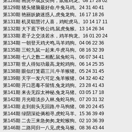
第128期 画虎不成反类狗，鼠猪鸡龙。08 17 28 02
第129期 猪头猪脑最好命,牛兔马鸡。24 31 40 41
第130期 艳丽妖娆迷惑人,虎兔龙狗。16 17 18 26
第131期 机灵聪慧讨人喜，鸡蛇虎马。10 14 17 11
第132期 大下底下铁公鸡,鼠虎兔猴。13 14 26 34
第133期 君子之交淡若水，鸡羊狗龙。16 01 20 24
第134期 一朝登天鸡犬鸣,马羊鸡狗。04 06 22 36
第135期 三蛇九鼠一起来,牛虎马狗。08 16 32 39
第136期 七八之数二相配,鼠兔蛇马。06 07 34 41
第137期 世人得知功最高,龙蛇鸡狗。06 14 25 35
第138期 眼似灯笼霸三川,牛羊猴猪。05 24 31 45
第139期 天字一发六可定,兔羊猴猪。04 32 40 42
第140期 开口恶毒不留情,兔龙鸡狗。23 28 41 43
第141期 来去无踪太神秘,兔龙马猪。03 05 17 18
第142期 月光暗淡步入林,兔蛇马狗。07 20 31 32
第143期 走到前头无回路,牛马狗猪。08 20 24 45
第144期 绿阴深处俩相寻,虎蛇马羊。15 36 39 49
第145期 二去三来急匆匆,龙蛇猴狗。02 10 36 39
第146期 二路同归一八见,虎兔马猴。08 36 43 44