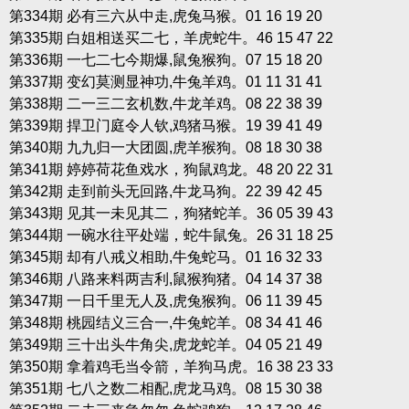
第334期 必有三六从中走,虎兔马猴。01 16 19 20
第335期 白姐相送买二七，羊虎蛇牛。46 15 47 22
第336期 一七二七今期爆,鼠兔猴狗。07 15 18 20
第337期 变幻莫测显神功,牛兔羊鸡。01 11 31 41
第338期 二一三二玄机数,牛龙羊鸡。08 22 38 39
第339期 捍卫门庭令人钦,鸡猪马猴。19 39 41 49
第340期 九九归一大团圆,虎羊猴狗。08 18 30 38
第341期 婷婷荷花鱼戏水，狗鼠鸡龙。48 20 22 31
第342期 走到前头无回路,牛龙马狗。22 39 42 45
第343期 见其一未见其二，狗猪蛇羊。36 05 39 43
第344期 一碗水往平处端，蛇牛鼠兔。26 31 18 25
第345期 却有八戒义相助,牛兔蛇马。01 16 32 33
第346期 八路来料两吉利,鼠猴狗猪。04 14 37 38
第347期 一日千里无人及,虎兔猴狗。06 11 39 45
第348期 桃园结义三合一,牛兔蛇羊。08 34 41 46
第349期 三十出头牛角尖,虎龙蛇羊。04 05 21 49
第350期 拿着鸡毛当令箭，羊狗马虎。16 38 23 33
第351期 七八之数二相配,虎龙马鸡。08 15 30 38