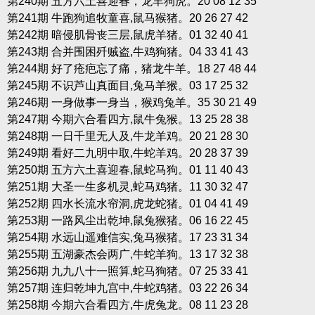
第240期 五方六土喜迎春，龙羊狗虎。20 08 12 35
第241期 牛跑狗追牧童喜,鼠马猴猪。20 26 27 42
第242期 暗侵肌骨丧三层,鼠虎羊猪。01 32 40 41
第243期 合并围困歼贼盗,牛鸡狗猪。04 33 41 43
第244期 好了疮疤忘了痛，猪龙牛羊。18 27 48 44
第245期 不识芦山真面目,兔马羊猴。03 17 25 32
第246期 一身做事一身当，猴鸡兔羊。35 30 21 49
第247期 今期六合看四方,鼠牛兔猴。13 25 28 38
第248期 一日千里无人及,牛龙羊鸡。20 21 28 30
第249期 看好二九明中取,牛蛇羊鸡。20 28 37 39
第250期 五方六土喜迎春,鼠蛇马狗。01 11 40 43
第251期 大圣一生多机灵,蛇马鸡猪。11 30 32 47
第252期 四水长流水帘洞,虎龙蛇猪。01 04 41 49
第253期 一路风尘出乾坤,鼠兔猴猪。06 16 22 45
第254期 水远山遥难信实,兔马猴猪。17 23 31 34
第255期 五湖豪杰会两广,牛蛇羊狗。13 17 32 38
第256期 九九八十一照算,蛇马狗猪。07 25 33 41
第257期 连归乾坤九宫中,牛蛇鸡猪。03 22 26 34
第258期 今期六合看四方,牛虎兔龙。08 11 23 28