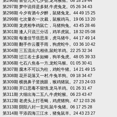
第296期 喜登九天七夕会,龙马猴猪。08 18 29 44
第297期 梦中说得是多财,牛虎兔龙。05 26 34 43
第298期 今夕有酒今夕醉，鼠猪兔龙。44 49 15 25
第299期 七次量衣一次裁，鼠猴鸡马。19 06 13 20
第300期 龙虎相争鸡鼠亡，马猪狗兔。43 45 28 46
第301期 逢人只说三分话，鸡羊虎鼠。18 32 05 08
第302期 每逢佳节倍思亲，虎马猪牛。44 17 49 14
第303期 翻手作云覆手雨，狗虎蛇牛。03 36 10 42
第304期 三五流出六相依,鼠蛇羊鸡。22 25 32 34
第305期 过江名士多如鲫，狗羊兔虎。48 05 39 33
第306期 七石八焦各一方,龙蛇马猴。01 05 30 41
第307期 腐木不可以为柱，鸡蛇牛猪。14 21 49 15
第308期 花开花落又一村,牛兔羊狗。09 18 34 47
第309期 横挑鼻子竖挑眼，猴鸡猪鼠。27 23 24 03
第310期 开口恶毒不留情,龙马羊鸡。01 26 31 47
第311期 大细出海二五八,牛虎蛇猴。06 23 43 47
第312期 老虎头上打苍蝇，鸡虎猪狗。47 12 03 26
第313期 阴阳八封一玄间,鼠牛兔猪。06 17 25 28
第314期 平添四海三江水，猪兔鼠羊。24 43 23 27