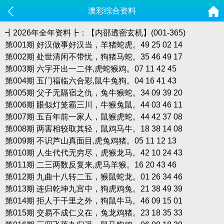
澳彩综合资料
┫2026年全年资料┣：【内部透密玄机】(001-365)
第001期 好汉做事好汉当，羊猪蛇虎。49 25 02 14
第002期 处世清闲不带忧，狗猪马蛇。35 46 49 17
第003期 六字开出一二伴,虎蛇猴鸡。07 11 42 45
第004期 五门福临六合彩,鼠牛兔狗。04 16 41 43
第005期 父子无隔宿之仇，兔牛猴蛇。34 09 39 20
第006期 眼似灯笼霸三川，牛猴兔鼠。44 03 46 11
第007期 五百年前一家人，鼠猴虎蛇。44 42 37 08
第008期 两害相较取其轻，鼠鸡马牛。18 38 14 08
第009期 不识芦山真面目,虎兔鸡猪。05 11 12 13
第010期 人生代代无穷尽，虎猴龙马。42 10 24 43
第011期 二三两数反复来,虎马羊猴。16 20 43 46
第012期 九曲十八转二五，猴鼠蛇龙。01 26 34 46
第013期 连归乾坤九宫中，狗虎鸡兔。21 38 49 39
第014期 拒人于千里之外，狗鼠牛马。46 09 15 01
第015期 交易不成仁义在，兔龙鸡猪。23 18 35 33