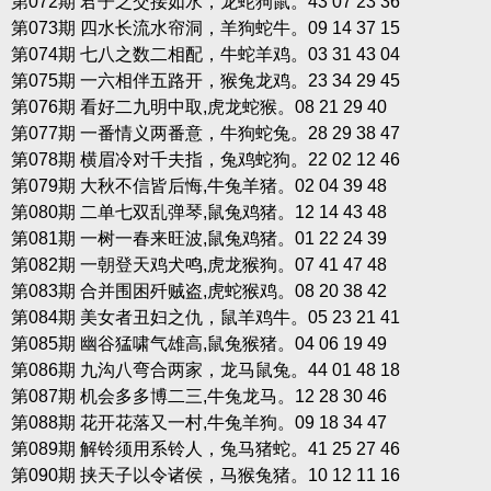
第072期 君子之交接如水，龙蛇狗鼠。43 07 23 36
第073期 四水长流水帘洞，羊狗蛇牛。09 14 37 15
第074期 七八之数二相配，牛蛇羊鸡。03 31 43 04
第075期 一六相伴五路开，猴兔龙鸡。23 34 29 45
第076期 看好二九明中取,虎龙蛇猴。08 21 29 40
第077期 一番情义两番意，牛狗蛇兔。28 29 38 47
第078期 横眉冷对千夫指，兔鸡蛇狗。22 02 12 46
第079期 大秋不信皆后悔,牛兔羊猪。02 04 39 48
第080期 二单七双乱弹琴,鼠兔鸡猪。12 14 43 48
第081期 一树一春来旺波,鼠兔鸡猪。01 22 24 39
第082期 一朝登天鸡犬鸣,虎龙猴狗。07 41 47 48
第083期 合并围困歼贼盗,虎蛇猴鸡。08 20 38 42
第084期 美女者丑妇之仇，鼠羊鸡牛。05 23 21 41
第085期 幽谷猛啸气雄高,鼠兔猴猪。04 06 19 49
第086期 九沟八弯合两家，龙马鼠兔。44 01 48 18
第087期 机会多多博二三,牛兔龙马。12 28 30 46
第088期 花开花落又一村,牛兔羊狗。09 18 34 47
第089期 解铃须用系铃人，兔马猪蛇。41 25 27 46
第090期 挟天子以令诸侯，马猴兔猪。10 12 11 16