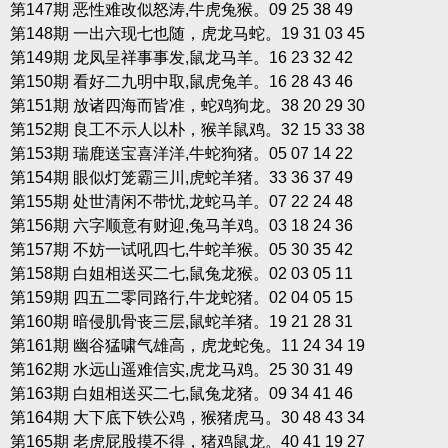
第147期 恶性难改似怒涛,牛虎兔猴。09 25 38 49
第148期 一出六现七也随，虎龙马蛇。19 31 03 45
第149期 龙凤呈祥事事发,鼠龙马羊。16 23 32 42
第150期 看好二九明中取,鼠虎兔羊。16 28 43 46
第151期 放诸四海而皆准，蛇鸡狗龙。38 20 29 30
第152期 良工不示人以朴，猴羊鼠鸡。32 15 33 38
第153期 瑞鹿送宝喜洋洋,牛蛇狗猪。05 07 14 22
第154期 眼似灯笼霸三川,虎蛇羊猪。33 36 37 49
第155期 处世清闲不带忧,龙蛇马羊。07 22 24 48
第156期 六字顺意有财迎,兔马羊鸡。03 18 24 36
第157期 不妨一试吼四七,牛蛇羊猴。05 30 35 42
第158期 白姐相送买二七,鼠兔龙猴。02 03 05 11
第159期 四五二零同路行,牛龙蛇猪。02 04 05 15
第160期 暗侵肌骨丧三层,鼠蛇羊猪。19 21 28 31
第161期 幽谷猛啸气雄高，虎龙蛇兔。11 24 34 19
第162期 水远山遥难信实,虎龙马鸡。25 30 31 49
第163期 白姐相送买二七,鼠兔龙猪。09 34 41 46
第164期 大下底下铁公鸡，猴猪虎马。30 48 43 34
第165期 老虎屁股摸不得，猪鸡鼠龙。40 41 19 27