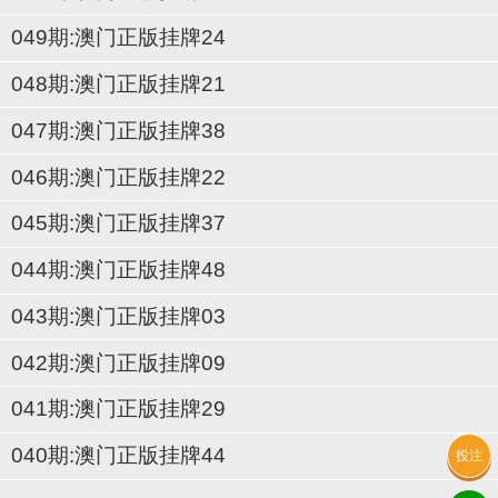
049期:澳门正版挂牌24
048期:澳门正版挂牌21
047期:澳门正版挂牌38
046期:澳门正版挂牌22
045期:澳门正版挂牌37
044期:澳门正版挂牌48
043期:澳门正版挂牌03
042期:澳门正版挂牌09
041期:澳门正版挂牌29
040期:澳门正版挂牌44
投注