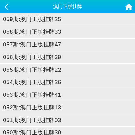
澳门正版挂牌
059期:澳门正版挂牌25
058期:澳门正版挂牌33
057期:澳门正版挂牌47
056期:澳门正版挂牌39
055期:澳门正版挂牌22
054期:澳门正版挂牌26
053期:澳门正版挂牌41
052期:澳门正版挂牌13
051期:澳门正版挂牌03
050期:澳门正版挂牌39