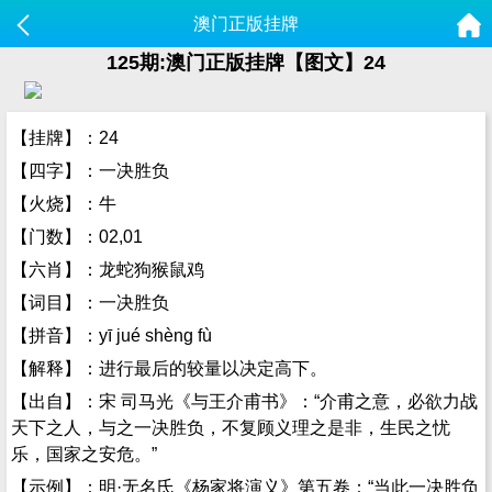
澳门正版挂牌
125期:澳门正版挂牌【图文】24
【挂牌】：24
【四字】：一决胜负
【火烧】：牛
【门数】：02,01
【六肖】：龙蛇狗猴鼠鸡
【词目】：一决胜负
【拼音】：yī jué shèng fù
【解释】：进行最后的较量以决定高下。
【出自】：宋 司马光《与王介甫书》：“介甫之意，必欲力战
天下之人，与之一决胜负，不复顾义理之是非，生民之忧
乐，国家之安危。”
【示例】：明·无名氏《杨家将演义》第五卷：“当此一决胜负