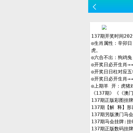
137期开奖时间20
◎生肖属性：辛卯
虎。

◎六合不出：狗鸡兔
◎开奖日必开生肖→
◎开奖日日柱对应五
◎开奖日必开生肖→
◎上期羊 开：虎猪鸡
《137期》《《澳门
137期正版彩图挂牌
137期【解 释】形
137期另版澳门马会
137期马会挂牌:挂09
137期正版数码挂牌: