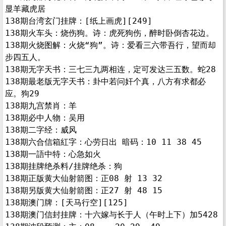
显羊藏虎居

138期台湾玄门挂牌：[纸上画虎][249]

138期火车头：烧伤狗。诗：虎死狗伤，醉时卧倒杏花边。

138期火烧图解：火烧“狗”。诗：爱看三六带吾行，望而却
步四五人。

138期无字天书：三七三九两相连，定可发达三五数。蛇28

138期最老版无字天书：卦中若问奸个真，八方有求都必
应。狗29

138期九宫禁肖：羊

138期必中人物：吴用

138期二字经：威风

138期六合信箱紅字：心劳日出 暗码：10 11 38 45

138期一語中特：心急如火

138期挂牌绝杀料/挂牌绝杀：狗

138期正版黄大仙射箭图：正08 射 13 32

138期另版黄大仙射箭图：正27 射 48 15

138期澳门牌：[天马行空][125]

138期澳门信封挂牌：十六嫁与长于人（午时上下）加5428
