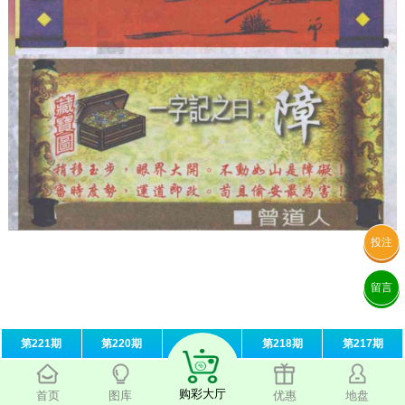
投注
留言
第221期
第220期
第219期
第218期
第217期
购彩大厅
首页
图库
优惠
地盘