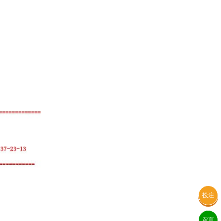
投注
留言