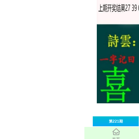
第221期