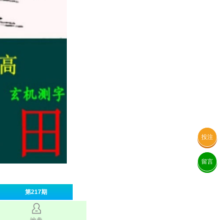
投注
留言
第217期
第216期
第215期