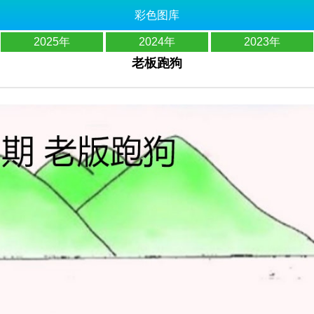
彩色图库
2025年
2024年
2023年
老板跑狗