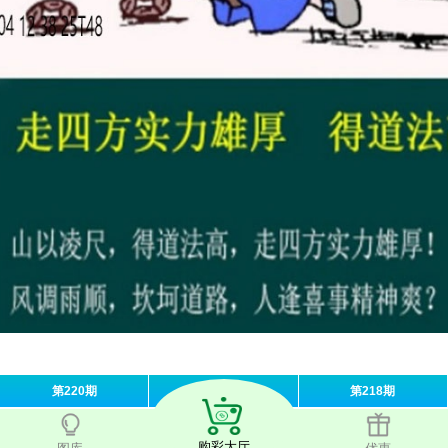
第220期
第219期
第218期
购彩大厅