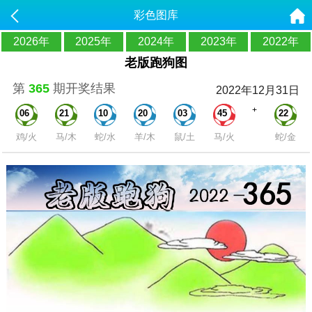
彩色图库
2026年
2025年
2024年
2023年
2022年
老版跑狗图
第
365
期开奖结果
2022年12月31日
+
06
21
10
20
03
45
22
鸡/火
马/木
蛇/水
羊/木
鼠/土
马/火
蛇/金