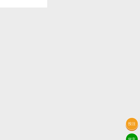
投注
留言