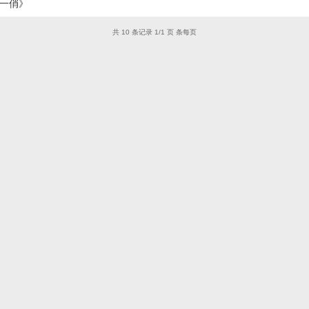
牌一俏》
共 10 条记录 1/1 页 条每页